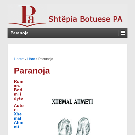
Paranoja
Home
›
Libra
›
Paranoja
Paranoja
Rom
an.
Boti
mi i
dytë
Auto
ri:
Xhe
mal
Ahm
eti