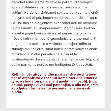
dëgjohet edhe jashtë mureve të pallatit. Nis komploti i
aparatit shtetëror për ta eliminuar „dëshmitarin e
vetëm“. Përderisa shërbimet sekrete përpiqen të gjejnë
mënyrën më të përshtatshme për ta shuar dëshmitarin,
i cili në dosjen e agjentëve avancohet deri në atentator
të presidentit, ai, kryepersonazhi Martin Gera, kërkon
arsyet e papërkryershmërisë së qenies, përpiqet ta
rrëzojë kufirin në mes të çmendurisë dhe „normalitetit“,
tregon për brutalitetin e viktimës kur i vjen radha të
sundojë mbi të tjerët, luhat botëkuptimet konvencionale
mbi identitetin dhe përkatësinë e njeriut të
postmodernës duke e barazuar atë me një qen të pazot
që fle pas kontejnerëve me hedhurina të kryeqytetit.
Rrëfimin për aftësinë dhe paaftësinë e pushteteve
për të organizuar e fshehur komplotet dhe krimet e
tyre, e shoqëron paralelisht meditimi filozofik (nga
shumë perspektiva) mbi paranojën, e cila në njërën
apo tjetrën formë është prezente në jetën e çdo
njeriu.