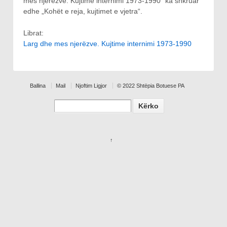
mes njerëzve. Kujtime internimi 1973-1990“ ka shkruar
edhe „Kohët e reja, kujtimet e vjetra“.
Librat:
Larg dhe mes njerëzve. Kujtime internimi 1973-1990
Ballina
Mail
Njoftim Ligjor
© 2022 Shtëpia Botuese PA
Search
↑