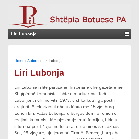
Liri Lubonja
Home
›
Autorët
›
Liri Lubonja
Liri Lubonja
Liri Lubonja ishte partizane, historiane dhe gazetare në
Shqipërinë komuniste. Ishte e martuar me Todi
Lubonjën, i cili, në vitin 1973, u shkarkua nga posti i
drejtorit të televizionit dhe u dënua me 15 vjet burg.
Edhe i biri, Fatos Lubonja, u burgos deri në rënien e
regjimit komunist. Me pjesën tjetër të familjes, Liria u
internua për 17 vjet në fshatrat e rrethinës së Lezhës.
Sot, 95-vjeçare, ajo jeton në Tiranë. Përveç „Larg dhe