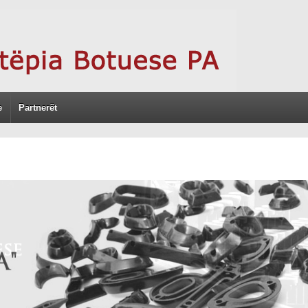
e
Partnerët