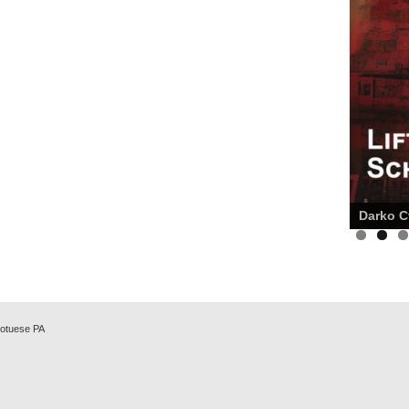
Darko Cv
Botuese PA