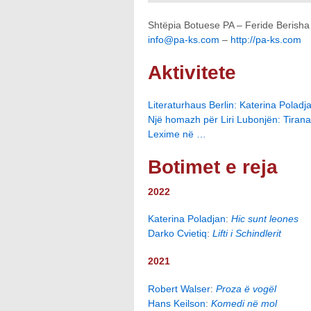
Shtëpia Botuese PA – Feride Berisha 
info@pa-ks.com
–
http://pa-ks.com
Aktivitete
Literaturhaus Berlin: Katerina Poladj
Një homazh për Liri Lubonjën: Tiran
Lexime në …
Botimet e reja
2022
Katerina Poladjan
:
Hic sunt leones
Darko Cvietiq
:
Lifti i Schindlerit
2021
Robert Walser
:
Proza ë vogël
Hans Keilson
:
Komedi në mol