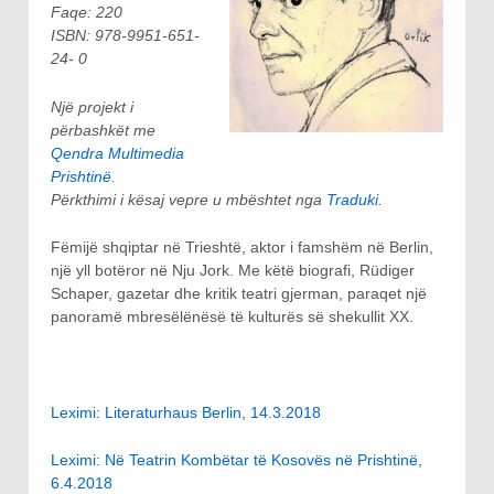
Faqe: 220
ISBN: 978-9951-651-
24- 0
Një projekt i
përbashkët me
Qendra Multimedia
Prishtinë
.
Përkthimi i kësaj vepre u mbështet nga
Traduki
.
Fëmijë shqiptar në Trieshtë, aktor i famshëm në Berlin,
një yll botëror në Nju Jork. Me këtë biografi, Rüdiger
Schaper, gazetar dhe kritik teatri gjerman, paraqet një
panoramë mbresëlënësë të kulturës së shekullit XX.
Leximi: Literaturhaus Berlin, 14.3.2018
Leximi: Në Teatrin Kombëtar të Kosovës n
ë
Prishtin
ë
,
6.4.2018