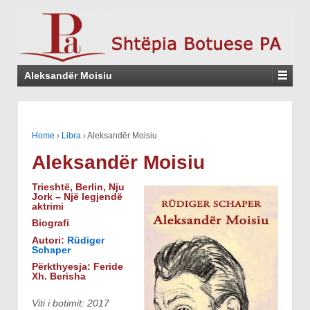
Aleksandër Moisiu
Home
›
Libra
›
Aleksandër Moisiu
Aleksandër Moisiu
Trieshtë, Berlin, Nju
Jork – Një legjendë
aktrimi
Biografi
Autori:
Rüdiger
Schaper
Përkthyesja: Feride
Xh. Berisha
Viti i botimit: 2017