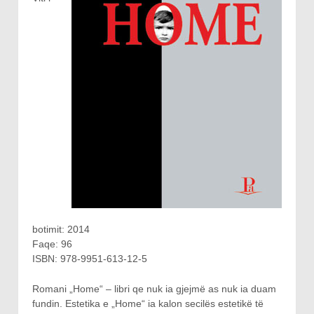
botimit: 2014
Faqe: 96
ISBN: 978-9951-613-12-5
Romani „Home“ – libri qe nuk ia gjejmë as nuk ia duam
fundin. Estetika e „Home“ ia kalon secilës estetikë të