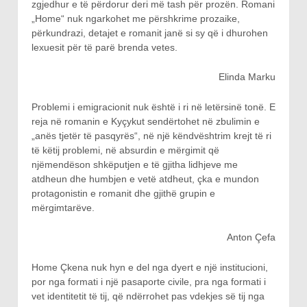
zgjedhur e të përdorur deri më tash për prozën. Romani
„Home“ nuk ngarkohet me përshkrime prozaike,
përkundrazi, detajet e romanit janë si sy që i dhurohen
lexuesit për të parë brenda vetes.
Elinda Marku
Problemi i emigracionit nuk është i ri në letërsinë tonë. E
reja në romanin e Kyçykut sendërtohet në zbulimin e
„anës tjetër të pasqyrës“, në një këndvështrim krejt të ri
të këtij problemi, në absurdin e mërgimit që
njëmendëson shkëputjen e të gjitha lidhjeve me
atdheun dhe humbjen e vetë atdheut, çka e mundon
protagonistin e romanit dhe gjithë grupin e
mërgimtarëve.
Anton Çefa
Home Çkena nuk hyn e del nga dyert e një institucioni,
por nga formati i një pasaporte civile, pra nga formati i
vet identitetit të tij, që ndërrohet pas vdekjes së tij nga