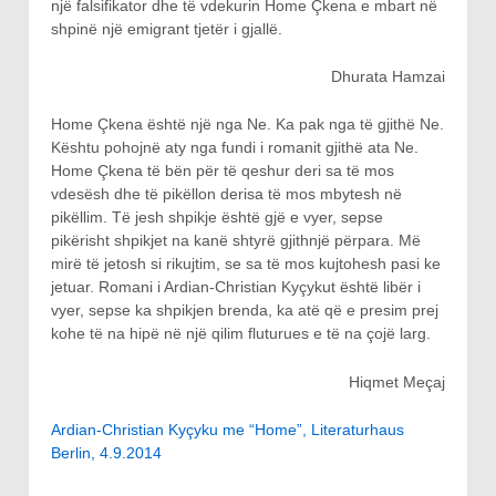
një falsifikator dhe të vdekurin Home Çkena e mbart në
shpinë një emigrant tjetër i gjallë.
Dhurata Hamzai
Home Çkena është një nga Ne. Ka pak nga të gjithë Ne.
Kështu pohojnë aty nga fundi i romanit gjithë ata Ne.
Home Çkena të bën për të qeshur deri sa të mos
vdesësh dhe të pikëllon derisa të mos mbytesh në
pikëllim. Të jesh shpikje është gjë e vyer, sepse
pikërisht shpikjet na kanë shtyrë gjithnjë përpara. Më
mirë të jetosh si rikujtim, se sa të mos kujtohesh pasi ke
jetuar. Romani i Ardian-Christian Kyçykut është libër i
vyer, sepse ka shpikjen brenda, ka atë që e presim prej
kohe të na hipë në një qilim fluturues e të na çojë larg.
Hiqmet Meçaj
Ardian-Christian Kyçyku me “Home”, Literaturhaus
Berlin, 4.9.2014