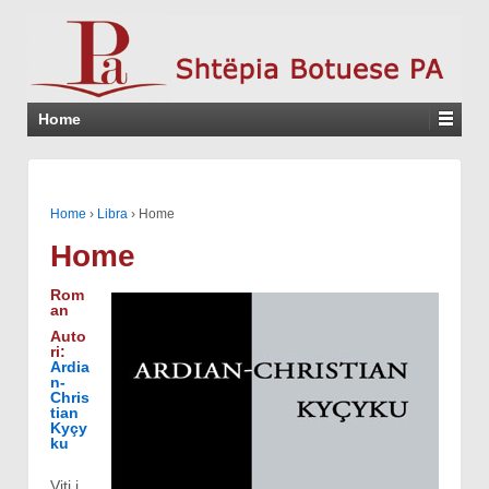
Home
Home
›
Libra
›
Home
Home
Rom
an
Auto
ri:
Ardia
n-
Chris
tian
Kyçy
ku
Viti i