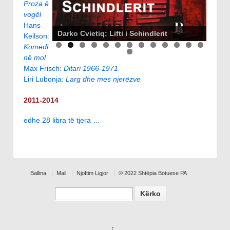
Proza ë
vogël
Hans
Darko Cvietiq: Lifti i Schindlerit
Keilson
:
Komedi
në mol
Max Frisch
:
Ditari 1966-1971
Liri Lubonja
:
Larg dhe mes njerëzve
2011-2014
edhe 28 libra të tjera …
Ballina
Mail
Njoftim Ligjor
© 2022 Shtëpia Botuese PA
Search
↑