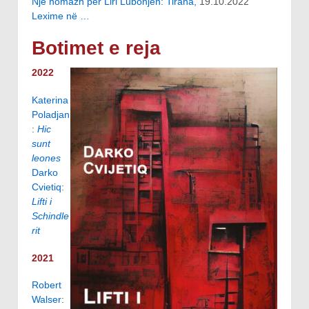
Një homazh për Liri Lubonjën: Tirana,
19.10.2022
Lexime në …
Botimet e reja
2022
Katerina
Poladjan
:
Hic
sunt
leones
Darko
Cvietiq
:
Lifti i
Schindle
rit
2021
Robert
Walser
: