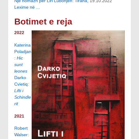
Një homazh për Liri Lubonjën: Tirana,
19.10.2022
Lexime në …
Botimet e reja
2022
Katerina
Poladjan
:
Hic
sunt
leones
Darko
Cvietiq
:
Lifti i
Schindle
rit
2021
Robert
Walser
: