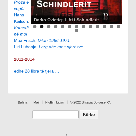
Proza ë
vogël
Hans
Darko Cvietiq: Lifti i Schindlerit
Keilson
:
Komedi
në mol
Max Frisch
:
Ditari 1966-1971
Liri Lubonja
:
Larg dhe mes njerëzve
2011-2014
edhe 28 libra të tjera …
Ballina
Mail
Njoftim Ligjor
© 2022 Shtëpia Botuese PA
Search
↑